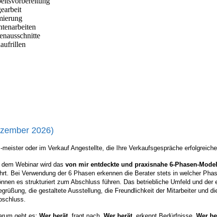
eitsvorbereitung
earbeit
mierung
ntenarbeiten
enausschnitte
aufrillen
ezember 2026)
eister oder im Verkauf Angestellte, die Ihre Verkaufsgespräche erfolgreicher,
n dem Webinar wird das
von mir entdeckte und praxisnahe 6-Phasen-Model
ührt. Bei Verwendung der 6 Phasen erkennen die Berater stets in welcher Phas
nnen es strukturiert zum Abschluss führen. Das betriebliche Umfeld und der er
grüßung, die gestaltete Ausstellung, die Freundlichkeit der Mitarbeiter und d
bschluss.
arum geht es:
Wer berät
, fragt nach.
Wer berät,
erkennt Bedürfnisse.
Wer be