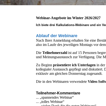
Webinar-Angebote im Winter 2026/2027
Ich biete
drei
Kalkulations-Webinare
und
ein Ve
Ablauf der Webinare
Nach Ihrer Anmeldung erhalten Sie eine Bestä
also im Laufe des jeweiligen Montags vor dem
Die
Teilnehmerzahl
ist auf 15 Personen begr
und Meinungsaustausch zur Verfügung. Die Min
Zu Beginn
präsentiere ich Unterlagen
in der
kollegialer Austausch gepflegt und diskutier
exklusiv am gleichen Donnerstag zugesandt.
Die in den Webinaren verwendete
Video-Sof
Teilnehmer-Kommentare
... „spannendes Webinar“
... „tolles Webinar“
... „vielen Dank für die guten Webinare“