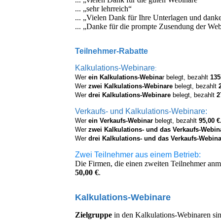
... „sehr lehrreich“
... „Vielen Dank für Ihre Unterlagen und dank
... „Danke für die prompte Zusendung der We
Teilnehmer-Rabatte
Kalkulations-Webinare
:
Wer
ein Kalkulations-Webina
r belegt, bezahlt
135
Wer
zwei Kalkulations-Webinare
belegt, bezahlt
Wer
drei Kalkulations-Webinare
belegt, bezahlt
2
Verkaufs- und Kalkulations-Webinare:
Wer
ein Verkaufs-Webinar
belegt, bezahlt
95,00 €
Wer
zwei Kalkulations- und das Verkaufs-Webin
Wer
drei Kalkulations- und das Verkaufs-Webina
Zwei Teilnehmer aus einem Betrieb:
Die Firmen, die einen zweiten Teilnehmer anme
50,00 €
.
Kalkulations-Webinare
Zielgruppe
in den Kalkulations-Webinaren si