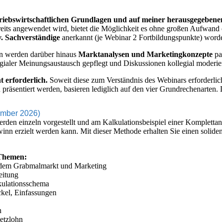
riebswirtschaftlichen Grundlagen und auf meiner herausgegebene
reits angewendet wird, bietet die Möglichkeit es ohne großen Aufwand
v. Sachverständige
anerkannt (je Webinar 2 Fortbildungspunkte) word
n werden darüber hinaus
Marktanalysen und Marketingkonzepte
pa
llegialer Meinungsaustausch gepflegt und Diskussionen kollegial moderie
t erforderlich.
Soweit diese zum Verständnis des Webinars erforderlich
 präsentiert werden, basieren lediglich auf den vier Grundrechenarten.
ember 2026)
rden einzeln vorgestellt und am Kalkulationsbeispiel einer Komplettan
n erzielt werden kann. Mit dieser Methode erhalten Sie einen soliden
-Themen:
 dem Grabmalmarkt und Marketing
eitung
kulationsschema
ckel, Einfassungen
n
etzlohn