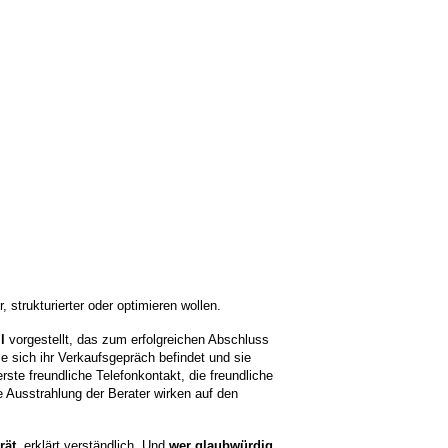
 strukturierter oder optimieren wollen.
l
vorgestellt, das zum erfolgreichen Abschluss
e sich ihr Verkaufsgepräch befindet und sie
ste freundliche Telefonkontakt, die freundliche
ie Ausstrahlung der Berater wirken auf den
rät
, erklärt verständlich. Und
wer glaubwürdig