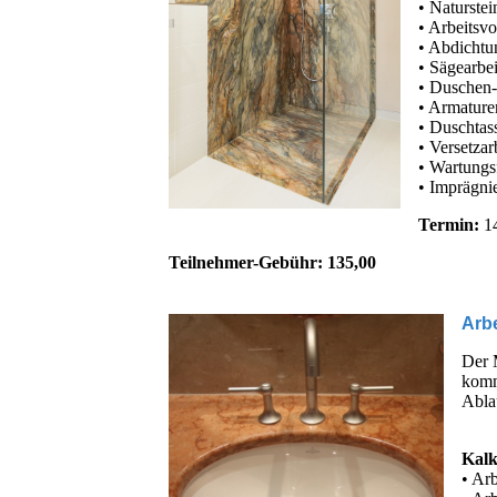
• Naturste
• Arbeitsvo
• Abdichtu
• Sägearbei
• Duschen
• Armatur
• Duschtas
• Versetzar
• Wartungs
• Imprägni
Termin:
14
Teilnehmer-Gebühr: 135,00
Arbe
Der M
kommt
Ablau
Kalk
• Ar