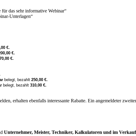
e für das sehr informative Webinar“
binar-Unterlagen“
,00 €.
200,00 €.
70,00 €.
.
ar
belegt, bezahlt
250,00 €.
r
belegt, bezahlt
310,00 €.
lden, erhalten ebenfalls interessante Rabatte. Ein angemeldeter zweit
nd
Unternehmer, Meister, Techniker, Kalkulatoren und im Verkauf 