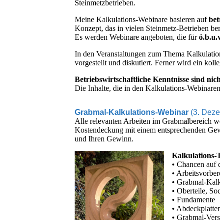
Steinmetzbetrieben.
Meine Kalkulations-Webinare basieren auf
bet
Konzept, das in vielen Steinmetz-Betrieben be
Es werden Webinare angeboten, die für
ö.b.u.
In den Veranstaltungen zum Thema Kalkulatio
vorgestellt und diskutiert. Ferner wird ein ko
Betriebswirtschaftliche Kenntnisse sind nich
Die Inhalte, die in den Kalkulations-Webinaren
Grabmal-Kalkulations-Webinar
(3. Dez
Alle relevanten Arbeiten im Grabmalbereich we
Kostendeckung mit einem entsprechenden Gewin
und Ihren Gewinn.
Kalkulations
• Chancen auf
• Arbeitsvorber
• Grabmal-Kal
• Oberteile, So
• Fundamente
• Abdeckplatte
• Grabmal-Vers