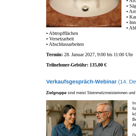
• Arb
• Säg
• Ar
• Ka
• Inn
• Abl
• Abtropfflächen
• Versetzarbeit
• Abschlussarbeiten
Termin:
28. Januar 2027, 9:00 bis 11:00 Uhr
Teilnehmer-Gebühr: 135,00 €
Verkaufsgespräch-Webinar
(14. D
Zielgruppe
sind meist Steinmetzmeisterinnen und -m
I
f
kö
Be
A
D